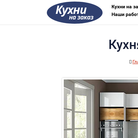
Кухни на з
Наши рабо
Кухн
Гл