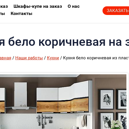
аказ
Шкафы-купе на заказ
О нас
ЗАКАЗАТЬ
ты
Контакты
я бело коричневая на 
авная
/
Наши работы
/
Кухни
/ Кухня бело коричневая из плас